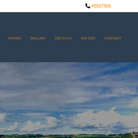
40007006

PRISER
ENGLISH
DEUTSCH
OM OSS
KONTAKT