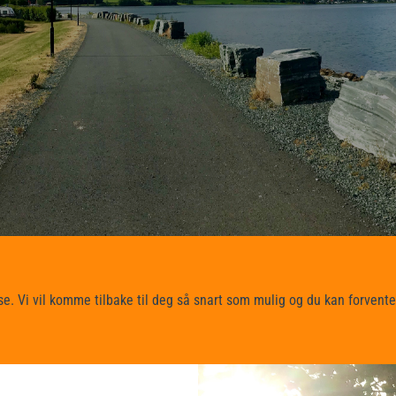
e. Vi vil komme tilbake til deg så snart som mulig og du kan forvente s